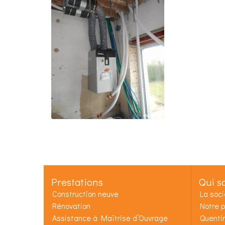
Prestations
Qui s
Construction neuve
La soci
Rénovation
Notre p
Assistance à Maîtrise d’Ouvrage
Quenti