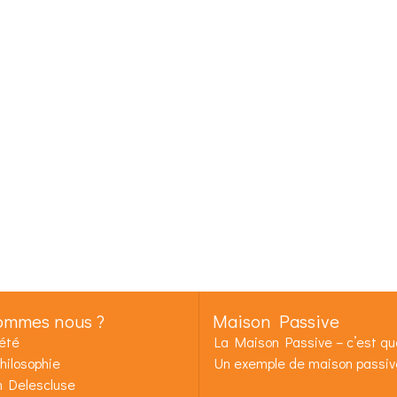
ommes nous ?
Maison Passive
été
La Maison Passive – c’est quo
hilosophie
Un exemple de maison passiv
n Delescluse