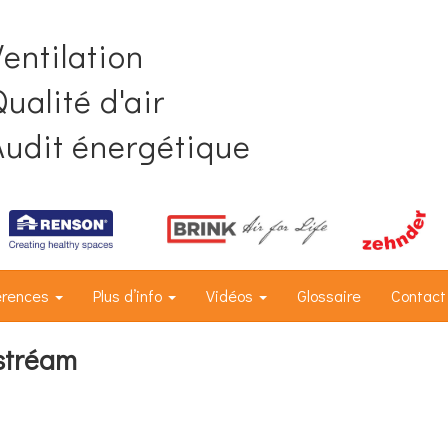
Ventilation
ualité d'air
Audit énergétique
érences
Plus d’info
Vidéos
Glossaire
Contact
stréam