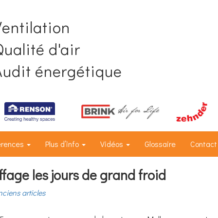
Ventilation
ualité d'air
Audit énergétique
érences
Plus d’info
Vidéos
Glossaire
Contact
fage les jours de grand froid
nciens articles