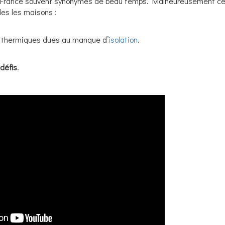
 la France souvent synonymes de beau temps. Malheureusement c
les les maisons :
es thermiques dues au manque d’
isolation
.
défis
.