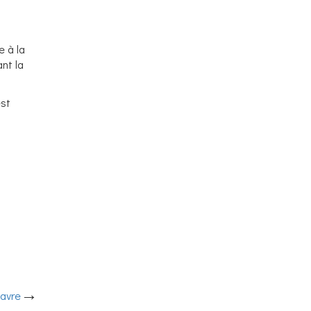
e à la
nt la
est
Havre