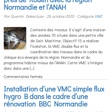
hygro
Normandie et l’ANAH
haut
de
Par Quentin Delescluse
26 octobre 2020
Catégorie
VMC
gamme
programmable
en
Contexte des travaux Il s’agit d’une maison
rénovation
des années 70 située dans une petite ville
à
de Sein Maritime. Objectif 15 a réaliser
Rouen
l’isolation, la VMC double flux et la
Nord
coordination des travaux dans le cadre du
chèque éco-énergie de la région Normandie et du
programme habiter mieux de l’ANAH. Cette VMC s’intègre
donc dans une […]
sur
Commentaires fermés
Installation
Installation d’une VMC simple flux
d’une
VMC
hygro B dans le cadre d’une
double
rénovation BBC Normandie
flux
près