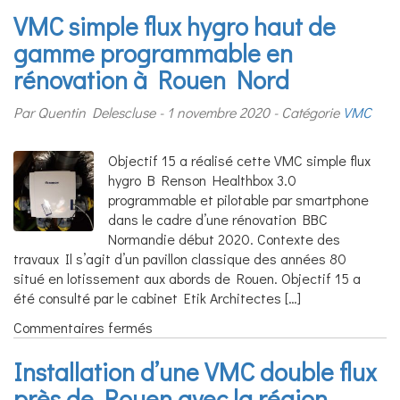
VMC simple flux hygro haut de
gamme programmable en
rénovation à Rouen Nord
Par Quentin Delescluse
1 novembre 2020
Catégorie
VMC
Objectif 15 a réalisé cette VMC simple flux
hygro B Renson Healthbox 3.0
programmable et pilotable par smartphone
dans le cadre d’une rénovation BBC
Normandie début 2020. Contexte des
travaux Il s’agit d’un pavillon classique des années 80
situé en lotissement aux abords de Rouen. Objectif 15 a
été consulté par le cabinet Etik Architectes […]
sur
Commentaires fermés
VMC
Installation d’une VMC double flux
simple
flux
près de Rouen avec la région