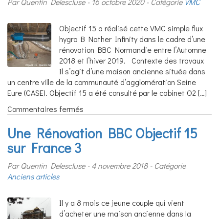
Par Quentin Delescluse
16 octobre 2020
Catégorie
VMC
de
Rouen
avec
Objectif 15 a réalisé cette VMC simple flux
la
hygro B Nather Infinity dans le cadre d’une
région
rénovation BBC Normandie entre l’Automne
Normandie
2018 et l’hiver 2019. Contexte des travaux
et
Il s’agit d’une maison ancienne située dans
l’ANAH
un centre ville de la communauté d’agglomération Seine
Eure (CASE). Objectif 15 a été consulté par le cabinet O2 […]
sur
Commentaires fermés
Installation
Une Rénovation BBC Objectif 15
d’une
VMC
sur France 3
simple
flux
Par Quentin Delescluse
4 novembre 2018
Catégorie
hygro
Anciens articles
B
dans
Il y a 8 mois ce jeune couple qui vient
le
d’acheter une maison ancienne dans la
cadre