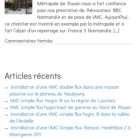
Métropole de Rouen nous a fait confiance
d’une
pour nos prestation de Rénovateur BBC
rénovation
Normandie et de pose de VMC. Aujourd’hui,
BBC
ce chantier est montré en exemple par la métropole et a
Normandie
fait l’objet d’un reportage sur France 3 Normandie. […]
sur
Commentaires fermés
Une
Rénovation
BBC
Objectif
Articles récents
15
sur
Installation d’une VMC double flux dans une maison
France
passive sur le plateau du Neubourg
3
VMC simple flux Hygro B sur la région de Louviers
VMC simple flux hygro haut de gamme au Nord de Rouen
Installation d’une VMC simple flux hygro B dans la vallée
de l’Andelle
Installation d’une VMC Simple flux Renson Healthbox 2 à
Montgeron (91)