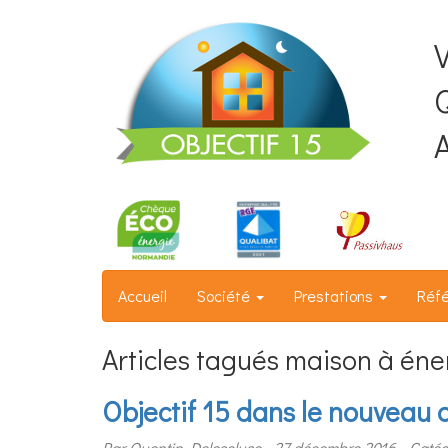
Q
Accueil
Société
Prestations
Réf
Articles tagués maison à éne
Objectif 15 dans le nouveau
Par Quentin Delescluse
27 décembre 2016
Catég