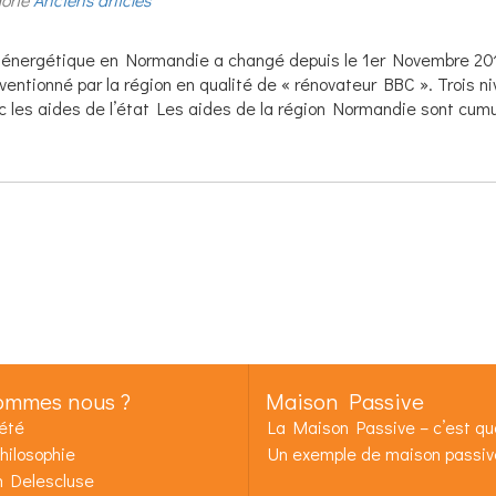
ion énergétique en Normandie a changé depuis le 1er Novembre 20
ventionné par la région en qualité de « rénovateur BBC ». Trois n
c les aides de l’état Les aides de la région Normandie sont cum
ommes nous ?
Maison Passive
été
La Maison Passive – c’est quo
hilosophie
Un exemple de maison passiv
n Delescluse