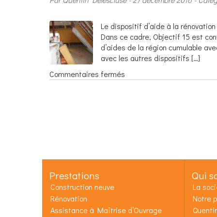
Le dispositif d’aide à la rénovat
Dans ce cadre, Objectif 15 est con
d’aides de la région cumulable ave
avec les autres dispositifs […]
sur
Commentaires fermés
Objectif
15
dans
le
nouveau
dispositif
chèque
énergie
en
Prestations
Qui s
Normandie
Construction neuve
La soci
Rénovation
Notre p
Assistance à Maîtrise d’Ouvrage
Quenti