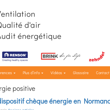
Ventilation
ualité d'air
Audit énergétique
érences
Plus d’info
Vidéos
Glossaire
Contact
rgie positive
 dispositif chèque énergie en Norman
orie
Anciens articles